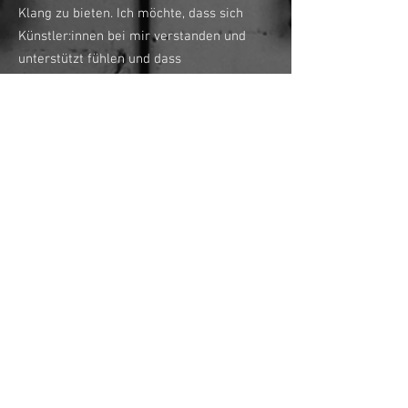
Klang zu bieten. Ich möchte, dass sich
Künstler:innen bei mir verstanden und
unterstützt fühlen und dass
wir zusammen einen
Sound
entwickeln, der
sie wirklich
repräsentiert
.
Wenn ihr bereit seid,
das Beste aus euren
Songs
rauszuholen und mit einem
Produzenten arbeiten möchtet,
der eure
Vision und Musik
versteht, dann
freue ich mich darauf, mit euch das
Bestmögliche zu erreichen.