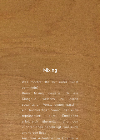
Mixing
Was möchtet Ihr mit eurer Kunst
vermitteln?
Beim Mixing gestalte ich ein
Klangbild, welches zu euren
spezifischen Vorstellungen passt -
ein hochwertiger Sound, der euch
repräsentiert, eure Emotionen
erfolgreich übermittelt und den
Zuhörer:innen nahebringt, was euch
am Herzen liegt.
Auch bei Aufnahmen in Eigenregie