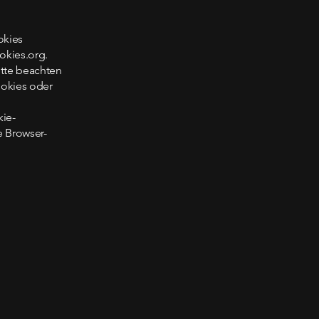
okies
okies.org
.
itte beachten
ookies oder
kie-
e Browser-