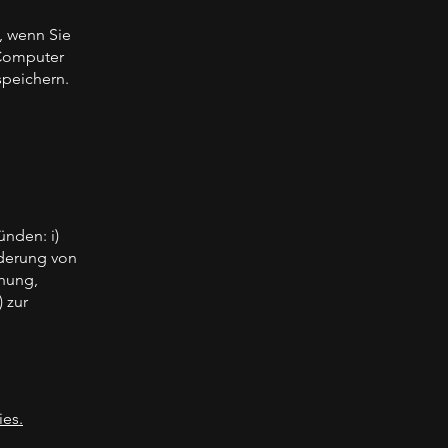
, wenn Sie
 Computer
speichern.
nden: i)
nderung von
chung,
 zur
ies.